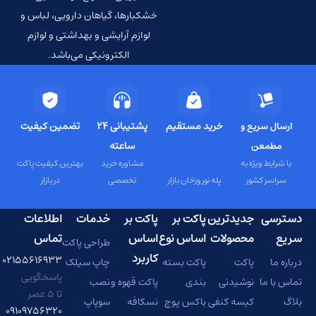
خشکبارها، گیاهان دارویی، لباس و
لوازم آرایشی و بهداشتی و لوازم
الکترونیکی می‌باشد.
خرید مستقیم
پشتیبانی 24
تضمین کیفیت
ارسال سریع و
ساعته
مطمعن
با شرایط ویژه به
مشاوره خرید
بهترین کیفیت پاکت
سراسر کشور
پله نوروزخان بازار
تخصصی
در بازار
دسترسی
جدیدترین
پاکت بر
پاکت بر
خدمات
اطلاعات
سریع
محصولات
اساس نوع
اساس
تماس
طراحی پاکت
کاربرد
۰۲۱۵۵۶۱۶۹۳۳
درباره ما
پاکت
پاکت بسته
چاپ سیلک
پاسخگویی
تماس با ما
نوشیدنی
بندی
پاکت قهوه و
نصب
تا ۵ عصر
بلاگ
کیسه کنفی
باکس پوچ
نسکافه
سوپاپ
۰۹۱۰۹۷۵۶۳۲۰