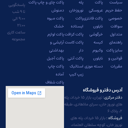
سیاست
پاکت
پله
پاکت چای و
چاپ پاکت
پاسخگویی
حفظ حریم
عروسکی
نوروزخان
دمنوش
تا ۹ شب
خصوصی
پاکت فانتزی
پاکت
پاکت میوه
۹:۰۰ الی
۲۱:۰۰
سوالات
نایلون
ایستاده
خشک
ساعت کاری
متداول
خرگوشی
پاکت کرافت
پاکت لوازم
مجموعه
راهنمای
کیسه
پاکت کاست
آرایشی و
سایز پاکت
وکیوم
دار
بهداشتی
قوانین و
نایلون
پاکت آنتی
پاکت آجیل
مقررات
دسته موزی
استاتیک
پاکت چاپ
زیپ کیپ
آماده
پاکت شفاف
آدرس دفتر و فروشگاه
دفتر مرکزی:
تهران، بازار ۱۵ خرداد، پله
های نوروز خان، سرای ملاهادی، طبقه
۲، پلاک ۶
فروشگاه :
بازار ۱۵ خرداد، پله های
نوروز خان، کوچه سلطان العلماء،