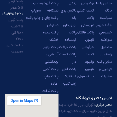
پاسخگویی
دنی
بندی
پاکت قهوه و
نصب
تا ۵ عصر
 کنفی
باکس پوچ
نسکافه
سوپاپ
۰۹۱۰۹۷۵۶۳۲۰
پله
پاکت چای و
چاپ پاکت
پاسخگویی
کی
نوروزخان
دمنوش
تا ۹ شب
فانتزی
پاکت
پاکت میوه
۹:۰۰ الی
۲۱:۰۰
ن
ایستاده
خشک
ساعت کاری
شی
پاکت کرافت
پاکت لوازم
مجموعه
پاکت کاست
آرایشی و
م
دار
بهداشتی
ن
پاکت آنتی
پاکت آجیل
 موزی
استاتیک
پاکت چاپ
زیپ کیپ
آماده
پاکت شفاف
روشگاه
تهران، بازار ۱۵ خرداد، پله
رای ملاهادی، طبقه