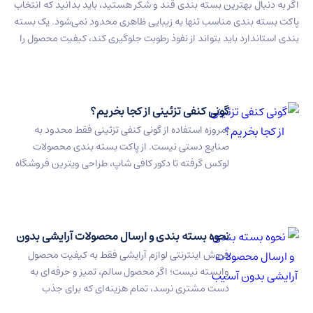
رین بسته بندی قند و شکر هستید، باید بدانید که انتخاب
مناسب تنها به زیبایی ظاهری محدود نمی‌شود. یک بسته
اید بتواند از نفوذ رطوبت جلوگیری کند، کیفیت محصول را
عین حال ظاهری حرفه‌ای برای فروش و صادرات داشته
ت‌ های […]
گونی کنفی تزئینی از کجا بخریم؟
امروزه استفاده از گونی کنفی تزئینی فقط محدود به
صنایع دستی نیست. از پاکت بسته‌ بندی محصولات
لوکس گرفته تا دکور کافی‌ شاپ، طراحی ویترین فروشگاه
و حتی مراسم‌های خاص، کیسه‌ های کنفی به یکی از
ترندهای محبوب تبدیل شده‌اند. اما هنوز هم خیلی از
افراد هنگام خرید، گونی کنفی دکوراتیو را با گونی‌های
صنعتی […]
نحوه بسته بندی و ارسال محصولات آرایشی بدون
آسیب
فروش اینترنتی لوازم آرایشی فقط به کیفیت محصول
وابسته نیست؛ اگر محصول سالم، تمیز و حرفه‌ای به
دست مشتری نرسد، تمام هزینه‌ای که برای جذب
مشتری انجام شده عملاً از بین می‌رود. محصولات