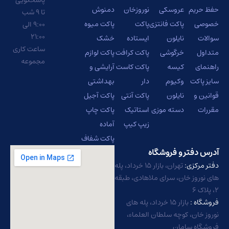
م
عروسکی
نوروزخان
دمنوش
تا ۹ شب
پاکت فانتزی
پاکت
پاکت میوه
۹:۰۰ الی
۲۱:۰۰
نایلون
ایستاده
خشک
ساعت کاری
خرگوشی
پاکت کرافت
پاکت لوازم
مجموعه
کیسه
پاکت کاست
آرایشی و
ت
وکیوم
دار
بهداشتی
نایلون
پاکت آنتی
پاکت آجیل
دسته موزی
استاتیک
پاکت چاپ
زیپ کیپ
آماده
پاکت شفاف
تر و فروشگاه
زی:
تهران، بازار ۱۵ خرداد، پله
ز خان، سرای ملاهادی، طبقه
:
بازار ۱۵ خرداد، پله های
ن، کوچه سلطان العلماء،
 سامان