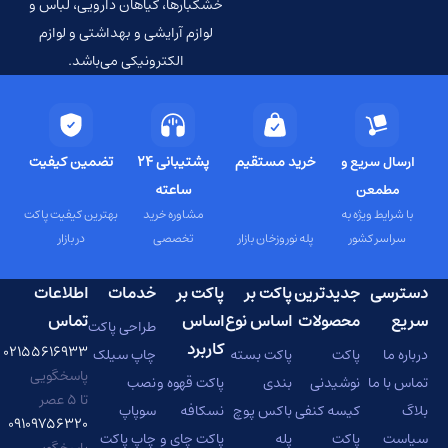
خشکبارها، گیاهان دارویی، لباس و
لوازم آرایشی و بهداشتی و لوازم
الکترونیکی می‌باشد.
خرید مستقیم
پشتیبانی 24
تضمین کیفیت
سریع و
ساعته
عن
 ویژه به
مشاوره خرید
بهترین کیفیت پاکت
 کشور
پله نوروزخان بازار
تخصصی
در بازار
ی
جدیدترین
پاکت بر
پاکت بر
خدمات
اطلاعات
محصولات
اساس نوع
اساس
تماس
طراحی پاکت
کاربرد
۰۲۱۵۵۶۱۶۹۳۳
پاکت
پاکت بسته
چاپ سیلک
پاسخگویی
ما
نوشیدنی
بندی
پاکت قهوه و
نصب
تا ۵ عصر
کیسه کنفی
باکس پوچ
نسکافه
سوپاپ
۰۹۱۰۹۷۵۶۳۲۰
پاکت
پله
پاکت چای و
چاپ پاکت
پاسخگویی