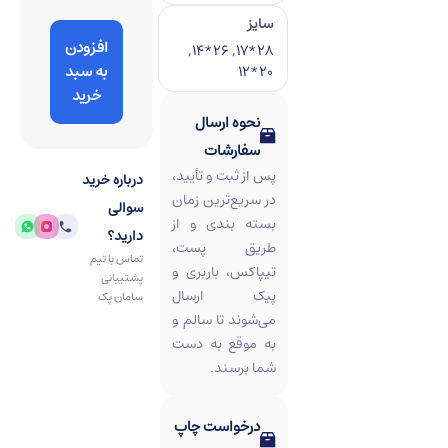
سایز
افزودن
28*17, 26*14,
به سبد
20*12
خرید
نحوه ارسال
سفارشات
پس از ثبت و تأیید،
درباره خرید
در سریع‌ترین زمان
سوالی
بسته‌ بندی و از
دارید؟
طریق پست،
تماس با تیم
تیپاکس، باربری و
پشتیبانی
پیک ارسال
سامان پک
می‌شوند تا سالم و
به‌ موقع به دست
شما برسند.
درخواست چاپ