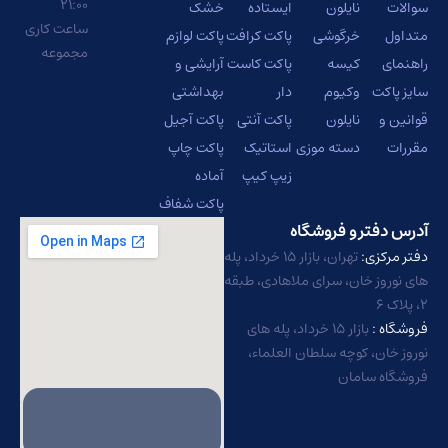
۲۱:۰۰
سوالات
نایلون
ایستاده
خشک
ساعت کاری
متداول
خرگوشی
پاکت کرافت
پاکت لوازم
مجموعه
راهنمای
کیسه
پاکت کاست
آرایشی و
سایز پاکت
وکیوم
دار
بهداشتی
قوانین و
نایلون
پاکت آنتی
پاکت آجیل
مقررات
دسته موزی
استاتیک
پاکت چاپ
زیپ کیپ
آماده
پاکت شفاف
آدرس دفتر و فروشگاه
دفتر مرکزی:
تهران، بازار ۱۵ خرداد، پله
های نوروز خان، سرای ملاهادی، طبقه
۲، پلاک ۶
فروشگاه :
بازار ۱۵ خرداد، پله های
نوروز خان، کوچه سلطان العلماء،
فروشگاه سامان