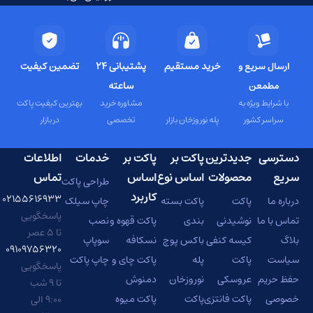
خرید مستقیم
پشتیبانی 24
تضمین کیفیت
ارسال سریع و
ساعته
مطمعن
با شرایط ویژه به
مشاوره خرید
بهترین کیفیت پاکت
سراسر کشور
پله نوروزخان بازار
تخصصی
در بازار
دسترسی
جدیدترین
پاکت بر
پاکت بر
خدمات
اطلاعات
سریع
محصولات
اساس نوع
اساس
تماس
طراحی پاکت
کاربرد
۰۲۱۵۵۶۱۶۹۳۳
درباره ما
پاکت
پاکت بسته
چاپ سیلک
پاسخگویی
تماس با ما
نوشیدنی
بندی
پاکت قهوه و
نصب
تا ۵ عصر
بلاگ
کیسه کنفی
باکس پوچ
نسکافه
سوپاپ
۰۹۱۰۹۷۵۶۳۲۰
سیاست
پاکت
پله
پاکت چای و
چاپ پاکت
پاسخگویی
حفظ حریم
عروسکی
نوروزخان
دمنوش
تا ۹ شب
خصوصی
پاکت فانتزی
پاکت
پاکت میوه
۹:۰۰ الی