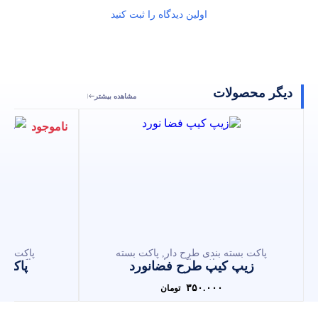
اولین دیدگاه را ثبت کنید
لات
مشاهده بیشتر
ناموجود
ته بندی طرح دار
,
پاکت بسته
پاکت ادویه
,
پاکت بسته بندی
محصولات
,
پاکت فانتزی
,
زیپ
پاکت بسته بندی قهوه
,
پاکت 
 کیپ طرح فضانورد
پاکت کرافت دست س
کیپ
بندی محصولات
,
پاکت پذیرایی
شیرینی و کوکی
,
پاکت غذای حی
۰
۳۵۰.۰۰۰
تومان
تومان
پاکت کرافت