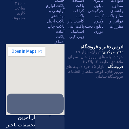
زی
ایستاده
خشک
۲۱:۰۰
ن
پاکت
پاکت لوازم
ساعت
وشی
کرافت
آرایشی و
کاری
پاکت
بهداشتی
مجموعه
م
کاست دار
پاکت آجیل
ن دسته
پاکت آنتی
پاکت چاپ
استاتیک
آماده
زیپ کیپ
پاکت
شفاف
فروشگاه
تهران، بازار ۱۵
نوروز خان، سرای
بازار ۱۵ خرداد، پله های
 سلطان العلماء،
از آخرین
تخفیفات باخبر