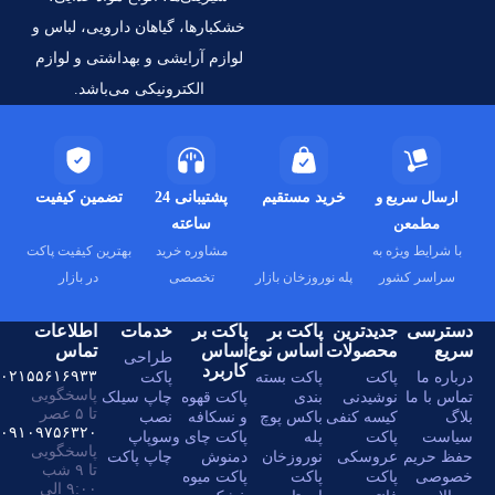
خشکبارها، گیاهان دارویی، لباس و
لوازم آرایشی و بهداشتی و لوازم
الکترونیکی می‌باشد.
خرید مستقیم
پشتیبانی 24
تضمین کیفیت
ساعته
مشاوره خرید
بهترین کیفیت پاکت
پله نوروزخان بازار
تخصصی
در بازار
ترین
پاکت بر
پاکت بر
خدمات
اطلاعات
ولات
اساس نوع
اساس
تماس
طراحی
کاربرد
۰۲۱۵۵۶۱۶۹۳۳
پاکت بسته
پاکت
پاسخگویی
دنی
بندی
پاکت قهوه
چاپ سیلک
تا ۵ عصر
 کنفی
باکس پوچ
و نسکافه
نصب
۰۹۱۰۹۷۵۶۳۲۰
پله
پاکت چای و
سوپاپ
پاسخگویی
سکی
نوروزخان
دمنوش
چاپ پاکت
تا ۹ شب
پاکت
پاکت میوه
۹:۰۰ الی