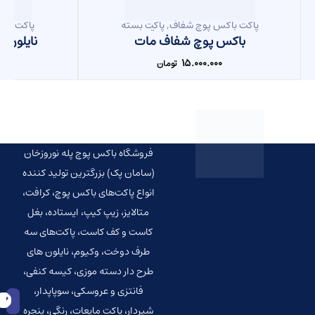
پاکت باکس پوچ شفاف
,
پاکت بسته
پاکت بست
بندی چای
,
پاکت بسته بندی قهوه
,
پاکت
دست
باکس پوچ شفاف مات
نایلون خ
بسته بندی لوازم آرایشی و بهداشتی
,
پاکت پذیرایی
,
پاکت خشکبار و آجیل
,
۱۵.۰۰۰.۰۰۰
پاکت شفاف
,
تومان
پاکت شیرینی و کوکی
,
پاکت غذای حیوانات
,
پاکت کاست دار
,
پاکت میوه خشک
,
پاکت های باکس پوچ
فروشگاه باکس پوچ پله نوروزخان
(سامان پک) بزرگترین تولید کننده
انواع پاکت‌‌های باکس پوچ، کرافت،
متالایز، زیپ کیپ، ایستاده، بغل
کاست و کف کاست، پاکت‌های سه
طرف دوخت، وکیوم، نایلون های
طرح دار دسته موزی، کیسه کنفی،
فانتزی و عروسکی، سوپاپدار،
شیردار، پاکت مایعات، رنگی، پنجره