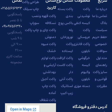
سریع
محصولات
اساس نوع
اساس
تماس
طراحی پاکت
کاربرد
۰۲۱۵۵۶۱۶۹۳۳
درباره ما
پاکت
پاکت بسته
چاپ سیلک
پاسخگویی
تماس با ما
نوشیدنی
بندی
پاکت قهوه و
نصب
تا ۵ عصر
بلاگ
کیسه کنفی
باکس پوچ
نسکافه
سوپاپ
۰۹۱۰۹۷۵۶۳۲۰
سیاست
پاکت
پله
پاکت چای و
چاپ پاکت
پاسخگویی
حفظ حریم
عروسکی
نوروزخان
دمنوش
تا ۹ شب
خصوصی
پاکت فانتزی
پاکت
پاکت میوه
۹:۰۰ الی
۲۱:۰۰
سوالات
نایلون
ایستاده
خشک
ساعت کاری
متداول
خرگوشی
پاکت کرافت
پاکت لوازم
مجموعه
راهنمای
کیسه
پاکت کاست
آرایشی و
سایز پاکت
وکیوم
دار
بهداشتی
قوانین و
نایلون
پاکت آنتی
پاکت آجیل
مقررات
دسته موزی
استاتیک
پاکت چاپ
زیپ کیپ
آماده
پاکت شفاف
آدرس دفتر و فروشگاه