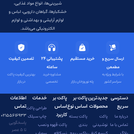
شیرینی‌ها، انواع مواد غذایی،
خشکبارها، گیاهان دارویی، لباس و
لوازم آرایشی و بهداشتی و لوازم
الکترونیکی می‌باشد.
خرید مستقیم
پشتیبانی 24
تضمین کیفیت
ارسال سریع و
ساعته
مطمعن
با شرایط ویژه به
مشاوره خرید
بهترین کیفیت پاکت
سراسر کشور
پله نوروزخان بازار
تخصصی
در بازار
دسترسی
جدیدترین
پاکت بر
پاکت بر
خدمات
اطلاعات
سریع
محصولات
اساس نوع
اساس
تماس
طراحی پاکت
کاربرد
۰۲۱۵۵۶۱۶۹۳۳
درباره ما
پاکت
پاکت بسته
چاپ سیلک
پاسخگویی
تماس با ما
نوشیدنی
بندی
پاکت قهوه و
نصب
تا ۵ عصر
بلاگ
کیسه کنفی
باکس پوچ
نسکافه
سوپاپ