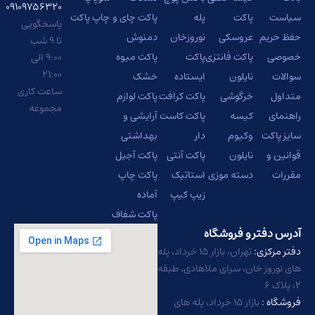
۰۹۱۰۹۷۵۶۳۲۰
سیاست
پاکت
پله
پاکت چای و
چاپ پاکت
پاسخگویی
حفظ حریم
عروسکی
نوروزخان
دمنوش
تا ۹ شب
خصوصی
پاکت فانتزی
پاکت
پاکت میوه
۹:۰۰ الی
۲۱:۰۰
سوالات
نایلون
ایستاده
خشک
ساعت کاری
متداول
خرگوشی
پاکت کرافت
پاکت لوازم
مجموعه
راهنمای
کیسه
پاکت کاست
آرایشی و
سایز پاکت
وکیوم
دار
بهداشتی
قوانین و
نایلون
پاکت آنتی
پاکت آجیل
مقررات
دسته موزی
استاتیک
پاکت چاپ
زیپ کیپ
آماده
پاکت شفاف
آدرس دفتر و فروشگاه
دفتر مرکزی:
تهران، بازار ۱۵ خرداد، پله
های نوروز خان، سرای ملاهادی، طبقه
۲، پلاک ۶
فروشگاه :
بازار ۱۵ خرداد، پله های